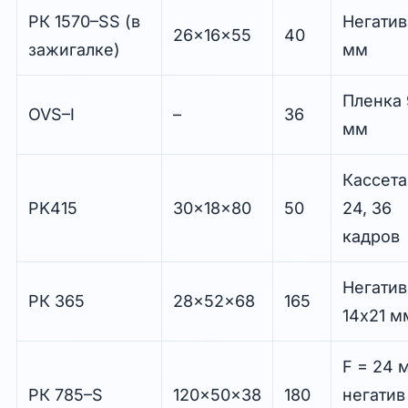
РК 1570–SS (в
Негатив
26x16x55
40
зажигалке)
мм
Пленка 
OVS–I
–
36
мм
Кассета 
PK415
30x18x80
50
24, 36
кадров
Негатив
РК 365
28x52x68
165
14x21 м
F = 24 
РК 785–S
120x50x38
180
негатив