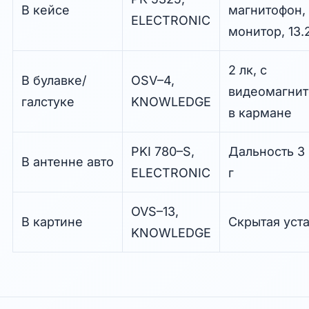
В кейсе
магнитофон,
ELECTRONIC
монитор, 13.2
2 лк, с
В булавке/
OSV–4,
видеомагни
галстуке
KNOWLEDGE
в кармане
PKI 780–S,
Дальность 3 
В антенне авто
ELECTRONIC
г
OVS–13,
В картине
Скрытая уст
KNOWLEDGE