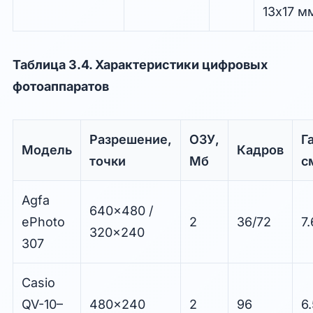
13x17 м
Таблица 3.4. Характеристики цифровых
фотоаппаратов
Разрешение,
ОЗУ,
Г
Модель
Кадров
точки
Мб
с
Agfa
640x480 /
ePhoto
2
36/72
7
320x240
307
Casio
QV-10–
480x240
2
96
6