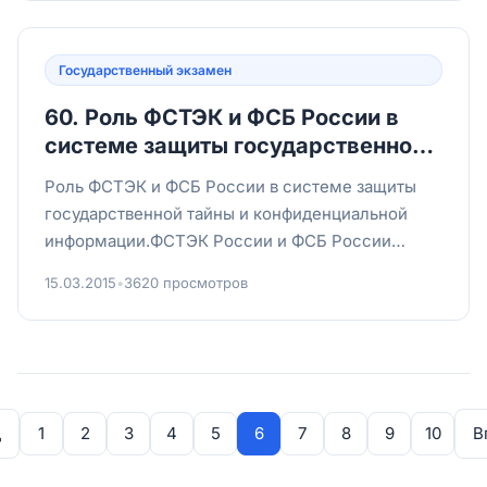
Государственный экзамен
60. Роль ФСТЭК и ФСБ России в
системе защиты государственной
тайны и конфиденциальной
Роль ФСТЭК и ФСБ России в системе защиты
информации.
государственной тайны и конфиденциальной
информации.ФСТЭК России и ФСБ России
являются основными регуляторами...
15.03.2015
•
3620 просмотров
д
1
2
3
4
5
6
7
8
9
10
В