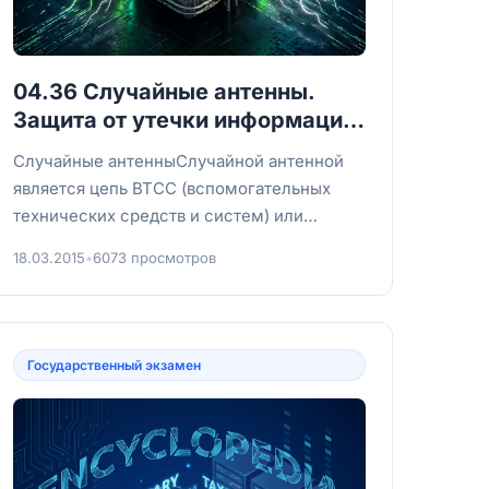
04.36 Случайные антенны.
Защита от утечки информации,
обрабатываемой ТСПИ
Случайные антенныСлучайной антенной
является цепь ВТСС (вспомогательных
технических средств и систем) или
посторонние проводники, способные
18.03.2015
•
6073 просмотров
принимать...
Государственный экзамен