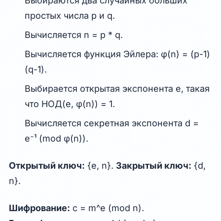
Выбираются два случайных больших
простых числа p и q.
Вычисляется n = p * q.
Вычисляется функция Эйлера: φ(n) = (p-1)
(q-1).
Выбирается открытая экспонента e, такая
что НОД(e, φ(n)) = 1.
Вычисляется секретная экспонента d =
e⁻¹ (mod φ(n)).
Открытый ключ:
{e, n}.
Закрытый ключ:
{d,
n}.
Шифрование:
c = m^e (mod n).